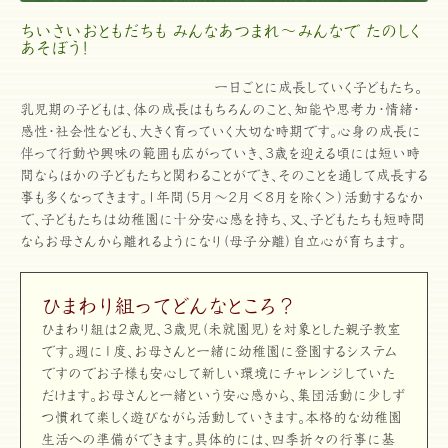
ちいさいおともだちも みんなあつまれ～みんなで たのしく
あそぼう！
一日ごとに成長していく子どもたち。
乳児期の子どもは、体の成長はもちろんのこと、知能や思考力・情緒・
感性・社会性なども、大きく育っていく大切な時期です。心身の成長に
伴って行動や興味の範囲も広がっていき、3歳を迎える頃には短い時
間ならほかの子どもたちと関わることができ、そのことを通して成長する
事も多くなってきます。1年間（5月～2月＜8月を除く＞）活動するなか
で、子どもたちは幼稚園に十分安心感を持ち、又、子どもたちも短時間
ならお母さんから離れるようになり（母子分離）自立心が育ちます。
ひまわり組ってどんなところ？
ひまわり組は２歳児、３歳児（未就園児）を対象とした親子教室
です。週に１度、お母さんと一緒に幼稚園に登園するシステム
ですのでお子様も安心して新しい環境にチャレンジしていた
だけます。お母さんと一緒という安心感から、集団活動に少しず
つ慣れて楽しく遊びながら活動していきます。本格的な幼稚園
生活への準備ができます。具体的には、四季折々の行事に基