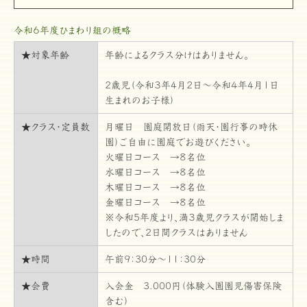
令和６年度ひまわり組の概略
★対象年齢
年齢によるクラス分けはありません。
2歳児（令和３年4月2日～令和４年4月1日
生まれのお子様）
★クラス・定員数
月曜日 園庭開放日（雨天・園行事の時休
園）ご自由に園庭でお遊びください。
火曜日コース →８名位
水曜日コース →８名位
木曜日コース →８名位
金曜日コース →８名位
※令和5年度より、満３歳児クラスが開始しま
したので、2日間クラスはありません
★時間
午前9：30分～11：30分
★会費
入会金 3.000円（体験入園園児傷害保険
含む）