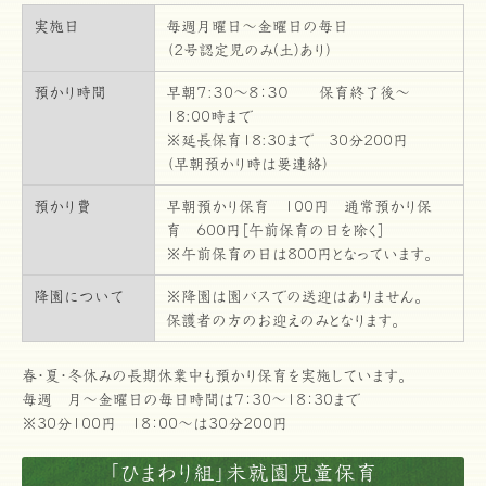
実施日
毎週月曜日～金曜日の毎日
（2号認定児のみ(土)あり）
預かり時間
早朝７:３0～８：３０ 保育終了後～
18:00時まで
※延長保育18:30まで 30分200円
（早朝預かり時は要連絡）
預かり費
早朝預かり保育 100円 通常預かり保
育 600円［午前保育の日を除く］
※午前保育の日は800円となっています。
降園について
※降園は園バスでの送迎はありません。
保護者の方のお迎えのみとなります。
春・夏・冬休みの長期休業中も預かり保育を実施しています。
毎週 月～金曜日の毎日時間は7：30～18：30まで
※30分100円 18：00～は30分200円
「ひまわり組」未就園児童保育