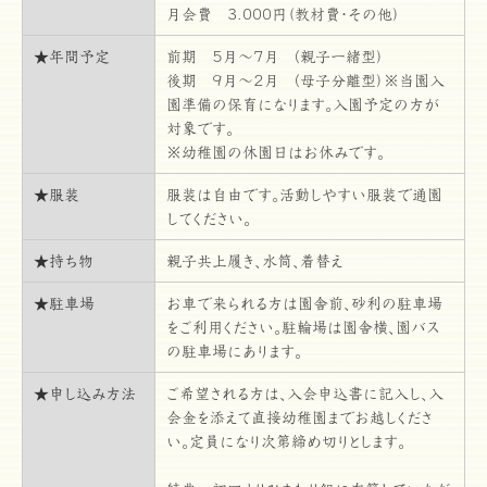
月会費 3.000円（教材費・その他）
★年間予定
前期 ５月～７月 (親子一緒型）
後期 ９月～２月 (母子分離型）※当園入
園準備の保育になります。入園予定の方が
対象です。
※幼稚園の休園日はお休みです。
★服装
服装は自由です。活動しやすい服装で通園
してください。
★持ち物
親子共上履き、水筒、着替え
★駐車場
お車で来られる方は園舎前、砂利の駐車場
をご利用ください。駐輪場は園舎横、園バス
の駐車場にあります。
★申し込み方法
ご希望される方は、入会申込書に記入し、入
会金を添えて直接幼稚園までお越しくださ
い。定員になり次第締め切りとします。