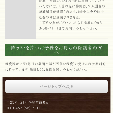
特典 初回よりひまわり組に在籍していただ
いた方には、入園の際に特例として入園金の
減額制度が適用されます。（途中入会や途中
退会の方は適用されません）
ご不明な点がございましたらお気軽に０４６
３-５８-７１１１までお問い合わせ下さい。
障がいを持つお子様をお持ちの保護者の方
へ
軽度障がい児(毎日の集団生活が可能な程度)の受け入れは原則的
に行っています。※詳しくは直接お問い合わせください。
ページトップへ戻る
〒259-1214 平塚市飯島6
TEL 0463 (58) 7111