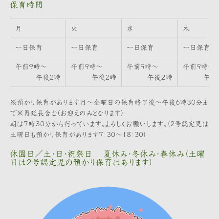
保育時間
月
火
水
木
一日保育
一日保育
一日保育
一日保育
午前9時～
午前9時～
午前9時～
午前9時～
午後2時
午後2時
午後２時
午後2
※預かり保育があります月～金曜日の保育終了後～午後6時30分ま
で※再延長含む(お迎えのみとなります)
朝は７時３0分から行っています。よろしくお願いします。（2号認定児は
土曜日も預かり保育があります7：30～18：30）
休園日／土・日・祝祭日 夏休み・冬休み・春休み（土曜
日は2号認定児の預かり保育はあります）