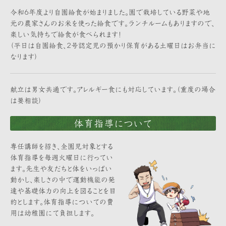
令和6年度より自園給食が始まりました。園で栽培している野菜や地
元の農家さんのお米を使った給食です。ランチルームもありますので、
楽しい気持ちで給食が食べられます！
（平日は自園給食、2号認定児の預かり保育がある土曜日はお弁当に
なります）
献立は男女共通です。アレルギー食にも対応しています。（重度の場合
は要相談）
体育指導について
専任講師を招き、全園児対象とする
体育指導を毎週火曜日に行ってい
ます。先生や友だちと体をいっぱい
動かし、楽しさの中で運動機能の発
達や基礎体力の向上を図ることを目
的とします。体育指導についての費
用は幼稚園にて負担します。