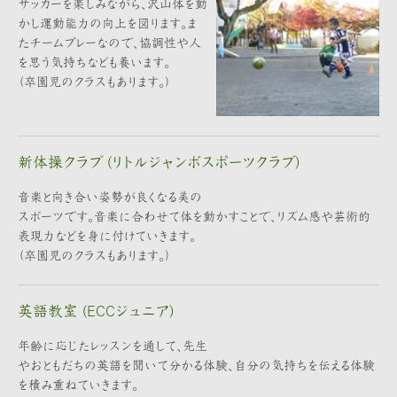
サッカーを楽しみながら、沢山体を動
かし運動能力の向上を図ります。ま
たチームプレーなので、協調性や人
を思う気持ちなども養います。
（卒園児のクラスもあります。）
新体操クラブ (リトルジャンボスポーツクラブ)
音楽と向き合い姿勢が良くなる美の
スポーツです。音楽に合わせて体を動かすことで、リズム感や芸術的
表現力などを身に付けていきます。
（卒園児のクラスもあります。）
英語教室 (ECCジュニア)
年齢に応じたレッスンを通して、先生
やおともだちの英語を聞いて分かる体験、自分の気持ちを伝える体験
を積み重ねていきます。